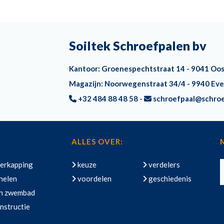
Soiltek Schroefpalen bv
Kantoor: Groenespechtstraat 14 - 9041 Oo
Magazijn: Noorwegenstraat 34/4 - 9940 Ev
+32 484 88 48 58 -
schroefpaal@schro
ALLES OVER:
erkapping
keuze
verdelers
nelen
voordelen
geschiedenis
en zwembad
nstructie