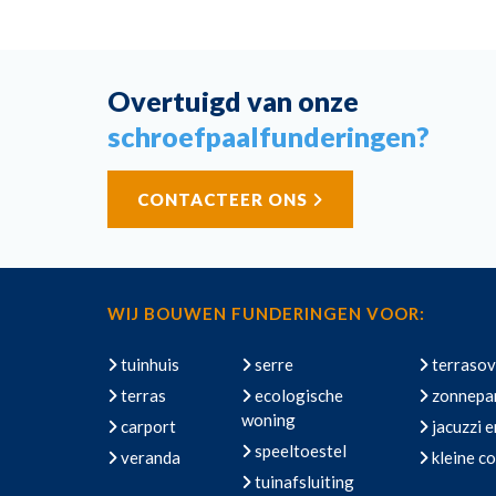
Overtuigd van onze
schroefpaalfunderingen?
CONTACTEER ONS
WIJ BOUWEN FUNDERINGEN VOOR:
tuinhuis
serre
terrasov
terras
ecologische
zonnepa
woning
carport
jacuzzi 
speeltoestel
veranda
kleine co
tuinafsluiting