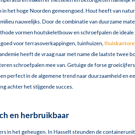
n in het hoge Noorden gemeengoed. Hout heeft van natur
 milieu nauwelijks. Door de combinatie van duurzame mate
hode vormen houtskeletbouw en schroefpalen de ideale 
ngoed voor terrasoverkappingen, tuinhuizen,
thuiskantor
ndemie heeft de vraag naar met name die laatste twee b
teren schroefpalen mee van. Getuige de forse groeicijfers
en perfect in de algemene trend naar duurzaamheid en ee
ring achter het stijgende succes.
sch en herbruikbaar
 in het geheugen. In Hasselt steunden de containerunits, d