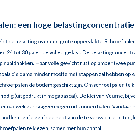
len: een hoge belastingconcentratie
idt de belasting over een grote oppervlakte. Schroefpale
 24 tot 30 palen de volledige last. De belastingconcentrat
p naaldhakken. Haar volle gewicht rust op amper twee pun
t zoals die dame minder moeite met stappen zal hebben op e
chroefpalen de bodem geschikt zijn. Om schroefpalen te 
nodig (uitgedrukt in megapascal). De klei van Veurne, bijvo
n er nauwelijks draagvermogen uit kunnen halen. Vandaar 
nd kent en je een idee hebt van de te verwachte lasten, k
chroefpalen te kiezen, samen met hun aantal.