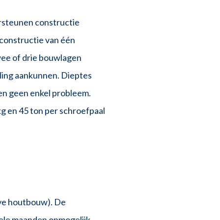
ersteunen constructie
 constructie van één
wee of drie bouwlagen
aling aankunnen. Dieptes
en geen enkel probleem.
kg en 45 ton per schroefpaal
eve houtbouw). De
ele maanden onmogelijk.