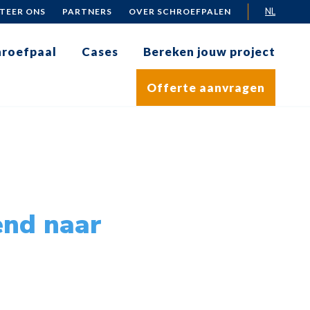
NL
TEER ONS
PARTNERS
OVER SCHROEFPALEN
chroefpaal
Cases
Bereken jouw project
Offerte aanvragen
end naar