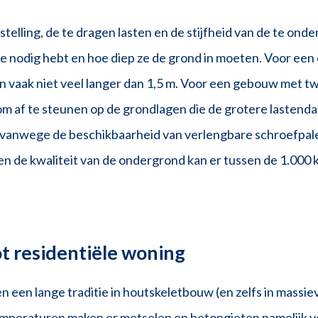
ling, de te dragen lasten en de stijfheid van de te ond
e nodig hebt en hoe diep ze de grond in moeten. Voor een
n vaak niet veel langer dan 1,5 m. Voor een gebouw met t
 om af te steunen op de grondlagen die de grotere lastend
s vanwege de beschikbaarheid van verlengbare schroefpal
en de kwaliteit van de ondergrond kan er tussen de 1.000 
t residentiële woning
 een lange traditie in houtskeletbouw (en zelfs in massi
peraturen maken er metselen en betongieten namelijk v