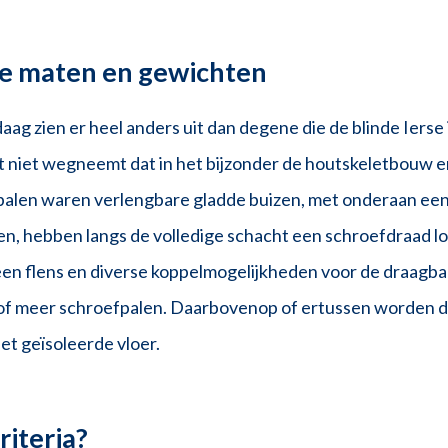
lle maten en gewichten
g zien er heel anders uit dan degene die de blinde Ierse
t niet wegneemt dat in het bijzonder de houtskeletbouw 
fpalen waren verlengbare gladde buizen, met onderaan ee
, hebben langs de volledige schacht een schroefdraad lop
en flens en diverse koppelmogelijkheden voor de draagbal
 of meer schroefpalen. Daarbovenop of ertussen worden
eet geïsoleerde vloer.
riteria?