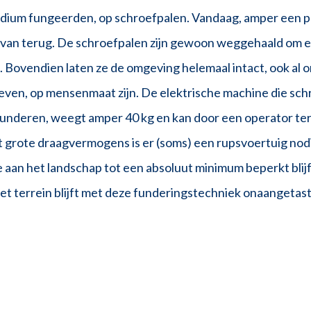
dium fungeerden, op schroefpalen. Vandaag, amper een pa
r van terug. De schroefpalen zijn gewoon weggehaald om e
. Bovendien laten ze de omgeving helemaal intact, ook al
oeven, op mensenmaat zijn. De elektrische machine die s
underen, weegt amper 40 kg en kan door een operator ter
 grote draagvermogens is er (soms) een rupsvoertuig nodi
e aan het landschap tot een absoluut minimum beperkt blij
et terrein blijft met deze funderingstechniek onaangetas