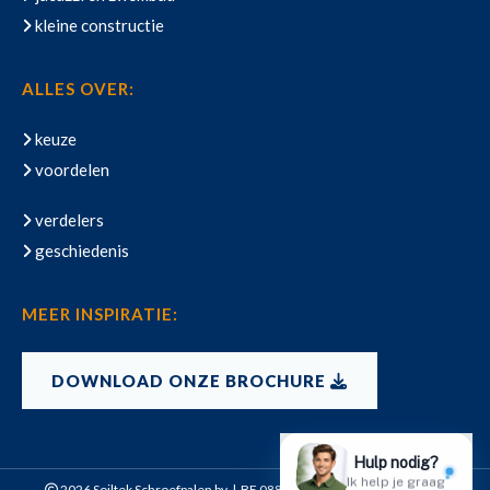
kleine constructie
ALLES OVER:
keuze
voordelen
verdelers
geschiedenis
MEER INSPIRATIE:
DOWNLOAD ONZE BROCHURE
2026 Soiltek Schroefpalen bv | BE 0886.838.138 |
Privacy Policy
|