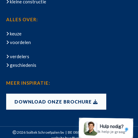
kleine constructie
ALLES OVER:
keuze
voordelen
verdelers
geschiedenis
MEER INSPIRATIE:
DOWNLOAD ONZE BROCHURE
2026 Soiltek Schroefpalen bv | BE 0886.838.138 |
Privacy Policy
|
website by
adfundum